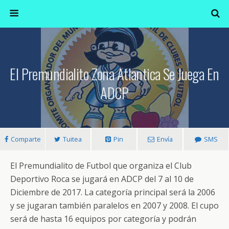
El Premundialito Zona Atlantica Se Juega En
ADCP
Comparte
Tuitea
Pin
Envía
SMS
El Premundialito de Futbol que organiza el Club
Deportivo Roca se jugará en ADCP del 7 al 10 de
Diciembre de 2017. La categoría principal será la 2006
y se jugaran también paralelos en 2007 y 2008. El cupo
será de hasta 16 equipos por categoría y podrán