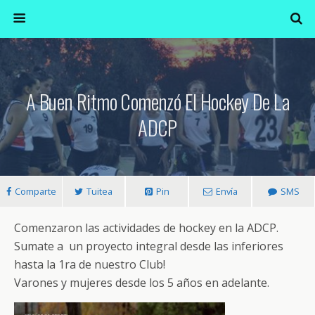
A Buen Ritmo Comenzó El Hockey De La
ADCP
Comparte
Tuitea
Pin
Envía
SMS
Comenzaron las actividades de hockey en la ADCP.
Sumate a un proyecto integral desde las inferiores
hasta la 1ra de nuestro Club!
Varones y mujeres desde los 5 años en adelante.